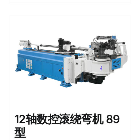
12轴数控滚绕弯机 89
型