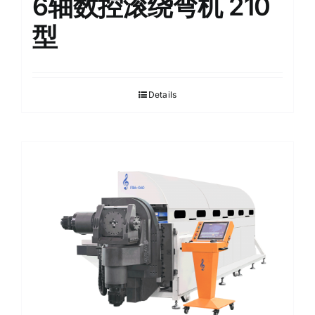
6轴数控滚绕弯机 210
型
Details