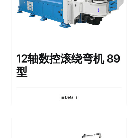
12轴数控滚绕弯机 89
型
Details