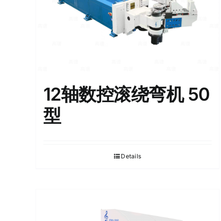
12轴数控滚绕弯机 50
型
Details