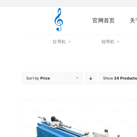
Skip
to
官网首页
关
content
拉弯机
辊弯机
Sort by
Price
Show
24 Products