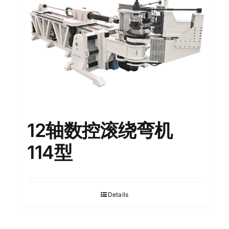
12轴数控滚绕弯机
114型
Details