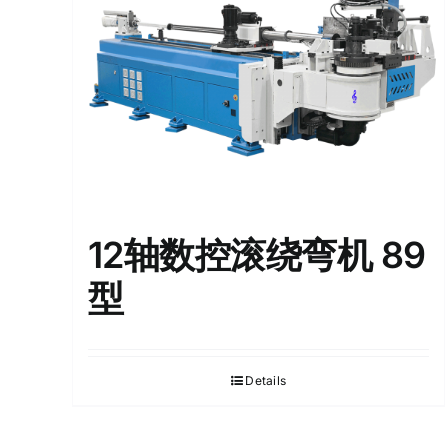
12轴数控滚绕弯机 89
型
Details