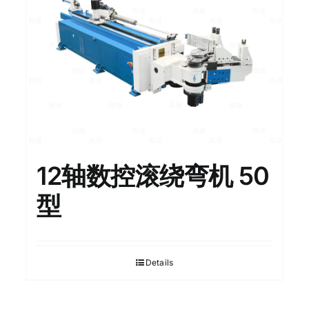
12轴数控滚绕弯机 50
型
Details