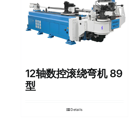
12轴数控滚绕弯机 89
型
Details