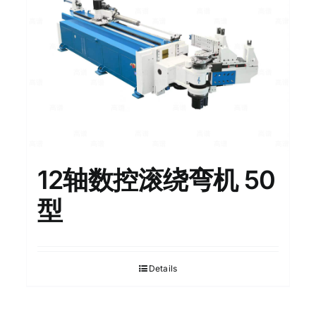
12轴数控滚绕弯机 50
型
Details