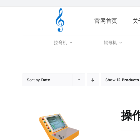
Skip
to
官网首页
关
content
拉弯机
辊弯机
Sort by
Date
Show
12 Products
操作