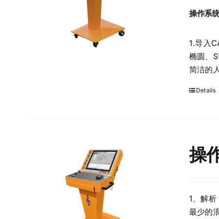
操作系统-
1.导入
椭圆、S
简洁的
Details
操作
1、解析
最少的浪