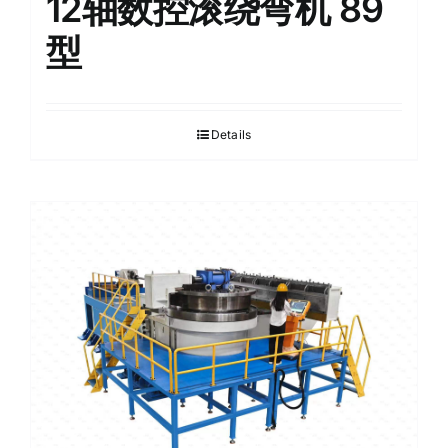
12轴数控滚绕弯机 89
型
Details