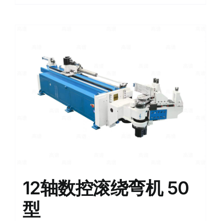
12轴数控滚绕弯机 50
型