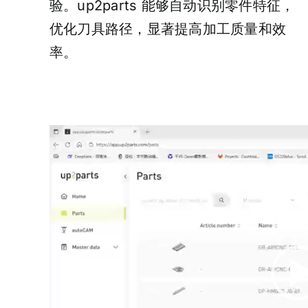
验。up2parts 能够自动识别零件特征，
优化刀具路径，显著提高加工质量和效
率。
视
频
播
放
器