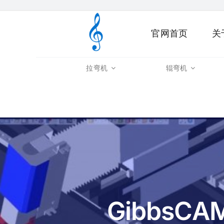
Skip
to
官网首页
关
content
拉弯机
辊弯机
GibbsCA