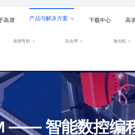
产品与解决方案
于高谱
下载中心
高
滚绕弯机
自由弯
激光机
——
智能数控编
M